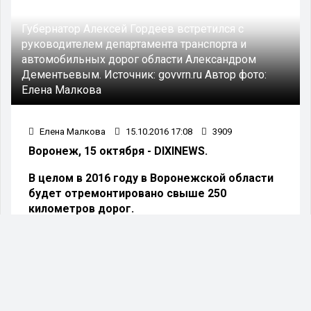
Губернатор Алексей Гордеев встретился с
руководителем департамента транспорта и
автомобильных дорог области Александром
Дементьевым.
Источник:
govvrn.ru
Автор фото:
Елена Малкова
Елена Малкова
15.10.2016 17:08
3909
Воронеж, 15 октября - DIXINEWS.
В целом в 2016 году в Воронежской области
будет отремонтировано свыше 250
километров дорог.
Совокупный объем средств, направленных из
областного бюджета на все виды работ по
строительству, содержанию, ремонту дорог в
текущем году составит 7 млрд. рублей.