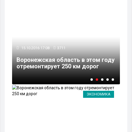
15.10.2016 17:08
3711
14
Воронежская область в этом году
Гл
отремонтирует 250 км дорог
об
ЭКОНОМИКА