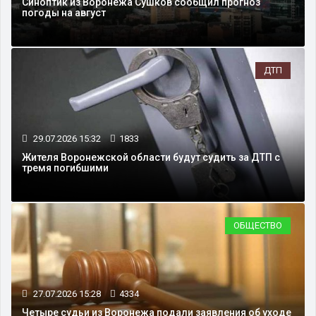
Синоптик из Воронежа Сушков сообщил прогноз
погоды на август
ДТП
29.07.2026 15:32
1833
Жителя Воронежской области будут судить за ДТП с
тремя погибшими
ОБЩЕСТВО
27.07.2026 15:28
4334
Четыре судьи из Воронежа подали заявления об уходе