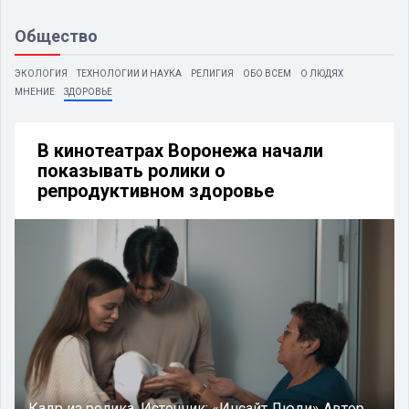
Общество
ЭКОЛОГИЯ
ТЕХНОЛОГИИ И НАУКА
РЕЛИГИЯ
ОБО ВСЕМ
О ЛЮДЯХ
МНЕНИЕ
ЗДОРОВЬЕ
В кинотеатрах Воронежа начали
показывать ролики о
репродуктивном здоровье
Кадр из ролика.
Источник:
«Инсайт Люди»
Автор