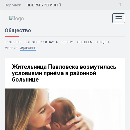
Воронеж
ВЫБРАТЬ
РЕГИОН
Toggl
naviga
Общество
ЭКОЛОГИЯ
ТЕХНОЛОГИИ И НАУКА
РЕЛИГИЯ
ОБО ВСЕМ
О ЛЮДЯХ
МНЕНИЕ
ЗДОРОВЬЕ
Жительница Павловска возмутилась
условиями приёма в районной
больнице