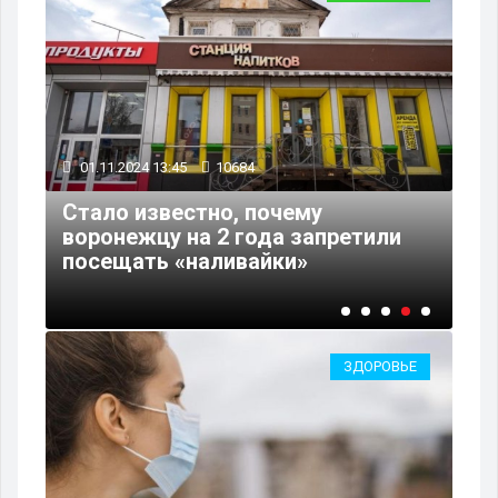
31.10.2024 12:33
16969
В воронежском Битюге впервые 
ретили
регионе применят биологическу
расчистку
ЗДОРОВЬЕ