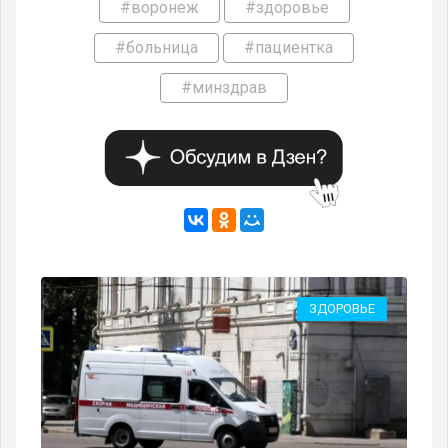
#воронеж
#здоровье
#больница
#пациентка
#минздрав
ЗДОРОВЬЕ