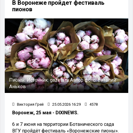
В Воронеже пройдет фестиваль
пионов
Пионы.
Источник:
gazeta.ru
Автор фото:
Виталий
Аньков
Виктория Грей
25.05.2026 16:29
4578
Воронеж, 25 мая - DIXINEWS.
6 и 7 июня на территории Ботанического сада
ВГУ пройдёт фестиваль «Воронежские пионы».