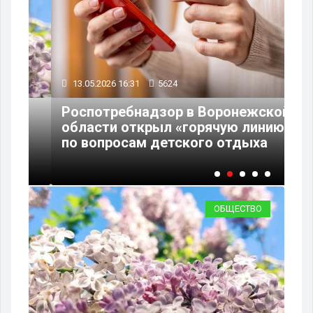
13.05.2026 16:31
5624
08
Роспотребнадзор в Воронежской
области открыл «горячую линию»
Пр
по вопросам детского отдыха
ст
ОБЩЕСТВО