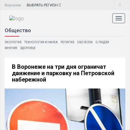
Воронеж
ВЫБРАТЬ
РЕГИОН
Toggl
naviga
Общество
ЭКОЛОГИЯ
ТЕХНОЛОГИИ И НАУКА
РЕЛИГИЯ
ОБО ВСЕМ
О ЛЮДЯХ
МНЕНИЕ
ЗДОРОВЬЕ
В Воронеже на три дня ограничат
движение и парковку на Петровской
набережной