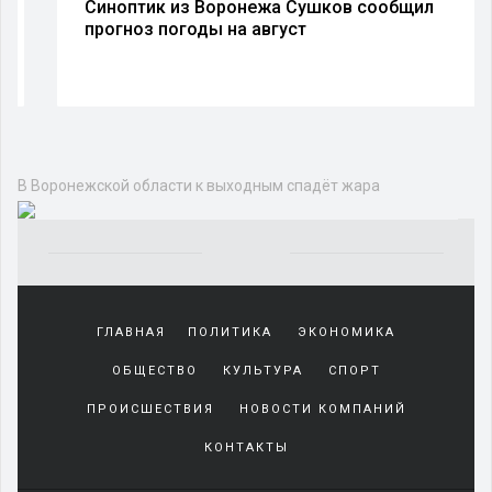
Синоптик из Воронежа Сушков сообщил
прогноз погоды на август
В Воронежской области к выходным спадёт жара
Yakından
tanıdığı
ГЛАВНАЯ
ПОЛИТИКА
ЭКОНОМИКА
sürekli
beraber
ОБЩЕСТВО
КУЛЬТУРА
СПОРТ
zaman
geçirerek
ПРОИСШЕСТВИЯ
НОВОСТИ КОМПАНИЙ
günlerini
КОНТАКТЫ
harcadığı
porno