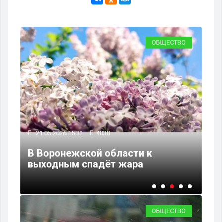
ВО
ОБЩЕСТВО
13
21.05.2026 15:31
4030
Ро
ь
В Воронежской области к
об
выходным спадёт жара
по
ОБЩЕСТВО