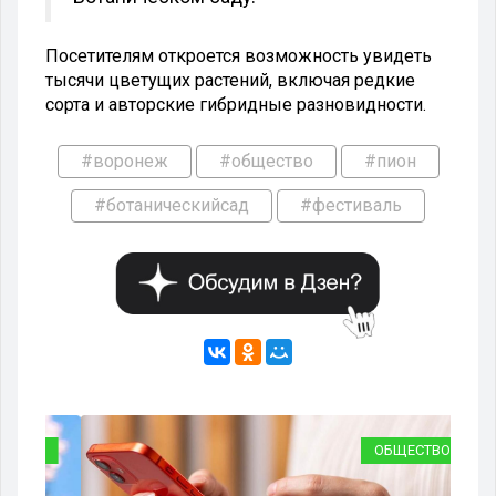
Посетителям откроется возможность увидеть
тысячи цветущих растений, включая редкие
сорта и авторские гибридные разновидности.
#воронеж
#общество
#пион
#ботаническийсад
#фестиваль
ВО
ОБЩЕСТВО