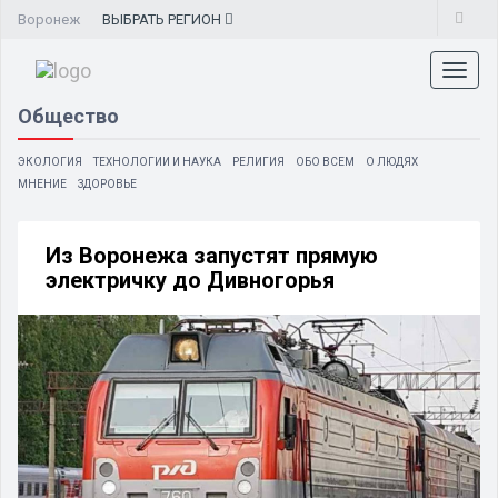
Воронеж
ВЫБРАТЬ
РЕГИОН
Toggl
naviga
Общество
ЭКОЛОГИЯ
ТЕХНОЛОГИИ И НАУКА
РЕЛИГИЯ
ОБО ВСЕМ
О ЛЮДЯХ
МНЕНИЕ
ЗДОРОВЬЕ
Из Воронежа запустят прямую
электричку до Дивногорья