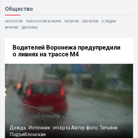
Общество
ЭКОЛОГИЯ
ТЕХНОЛОГИИ И НАУКА
РЕЛИГИЯ
ОБО ВСЕМ
О ЛЮДЯХ
МНЕНИЕ
ЗДОРОВЬЕ
Водителей Воронежа предупредили
о ливнях на трассе М4
Дождь.
Источник:
vrn.kp.ru
Автор фото:
Татьяна
Подъяблонская