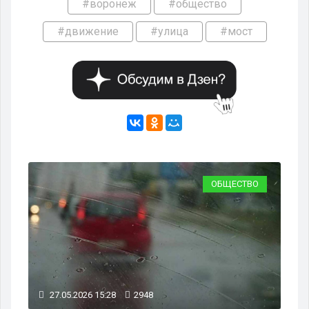
#воронеж
#общество
#движение
#улица
#мост
ОБЩЕСТВО
27.05.2026 15:28
2948