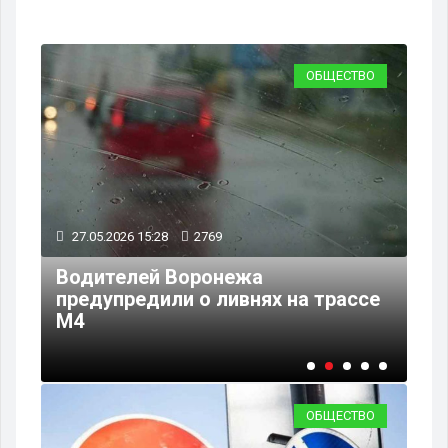
ВО
ОБЩЕСТВО
27.05.2026 15:28
2769
25
ат
Водителей Воронежа
предупредили о ливнях на трассе
В 
М4
пи
ОБЩЕСТВО