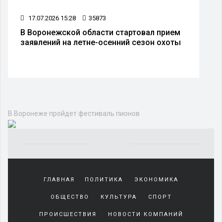
17.07.2026 15:28
35873
В Воронежской области стартовал прием
заявлений на летне-осенний сезон охоты
В Воронеже пройдет фестиваль пионов
Yakından
tanıdığı
ГЛАВНАЯ
ПОЛИТИКА
ЭКОНОМИКА
sürekli
beraber
ОБЩЕСТВО
КУЛЬТУРА
СПОРТ
zaman
geçirerek
ПРОИСШЕСТВИЯ
НОВОСТИ КОМПАНИЙ