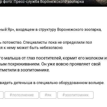
р фото:
Пресс-служба Воронежского зоопарка
ный Яр», входящем в структуру Воронежского зоопарка,
сь потомство. Специалисты пока не определили пол
я к нему может быть небезопасно.
го малыша от глаз посетителей, кормит его молоком и
вным похрюкиванием. Он уже вовсю проявляет свой
отметили в зоопитомнике.
увидеть детеныша в специально оборудованном вольере.
#пополнение
#як
#зоопитомник