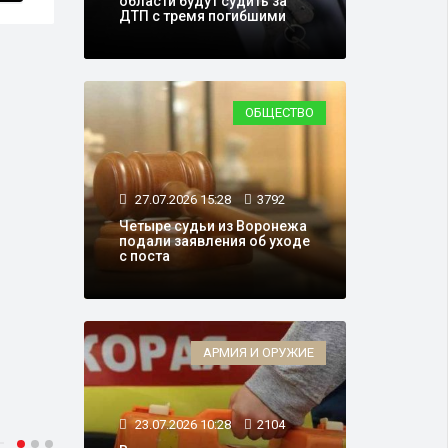
области будут судить за
ДТП с тремя погибшими
ОБЩЕСТВО
27.07.2026 15:28
3792
Четыре судьи из Воронежа
подали заявления об уходе
с поста
АРМИЯ И ОРУЖИЕ
23.07.2026 10:28
2104