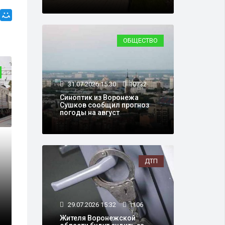
ОБЩЕСТВО
О
31.07.2026 15:30
10732
Синоптик из Воронежа
Сушков сообщил прогноз
погоды на август
ДТП
21.05.2026 15:31
4029
В Воронежской области к выходным с
жара
29.07.2026 15:32
1106
Жителя Воронежской