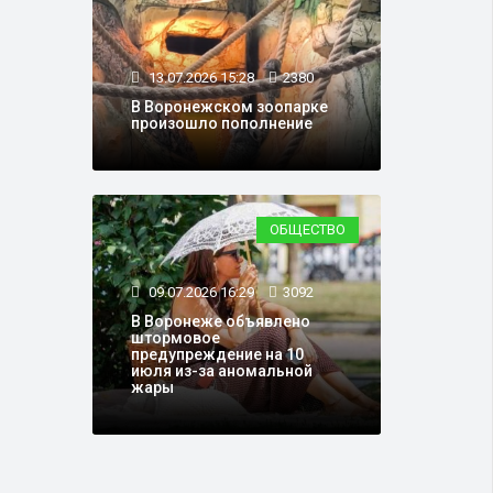
13.07.2026 15:28
2380
В Воронежском зоопарке
произошло пополнение
ОБЩЕСТВО
09.07.2026 16:29
3092
В Воронеже объявлено
штормовое
предупреждение на 10
июля из-за аномальной
жары