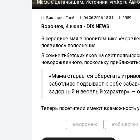
Мама с детенышем.
Источник:
vrn.kp.ru
Авто
Виктория Грей
04.06.2026 15:31
2959
Воронеж, 4 июня - DIXINEWS.
В середине мая в зоопитомнике «Червле
появилось пополнение.
В семье тибетских яков на свет появило
новорожденного, поскольку приближатьс
«Мама старается оберегать игриво
заботливо подзывает к себе заба
задорный и веселый характер», — 
Теперь посетители имеют возможность 
#воронеж
#общество