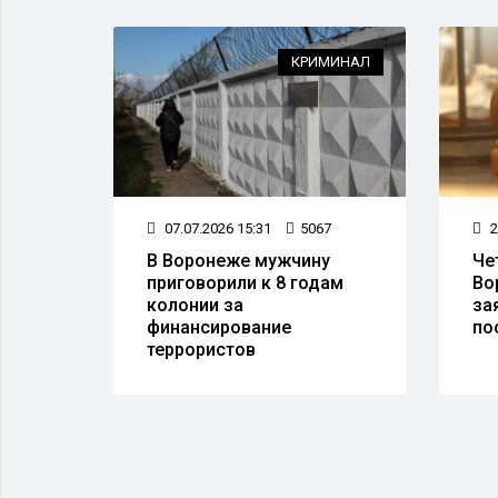
КРИМИНАЛ
ОБ
07.07.2026 15:31
5067
27.07.2026 15:28
37
В Воронеже мужчину
Четыре судьи из
приговорили к 8 годам
Воронежа подали
колонии за
заявления об уходе
финансирование
поста
террористов