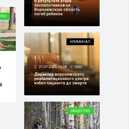
В результате атаки
беспилотников на
Воронежскую область
погиб ребенок
ОБЩЕСТВО
ОБЩЕ
КРИМИНАЛ
15.07.2026 15:31
2733
13.07.2026 15:28
2380
21.07.2026 15:28
1663
Воронеже перенесли
В Воронежском зооп
ень города
произошло пополнен
Директор воронежского
реабилитационного центра
избил пациента до смерти
ОБЩЕСТВО